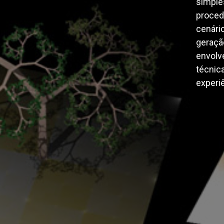
simple
proced
cenário
geraçã
envolv
técnic
experiê