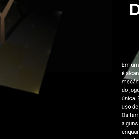
D
Em um j
é alca
mecâni
do jog
única.
uso de
Os ter
alguns
enquan