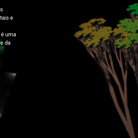
os
tais e
, é uma
de da