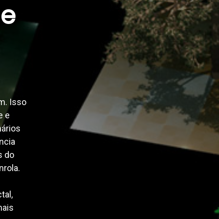
de
m. Isso
e e
ários
ncia
s do
nrola.
tal,
mais