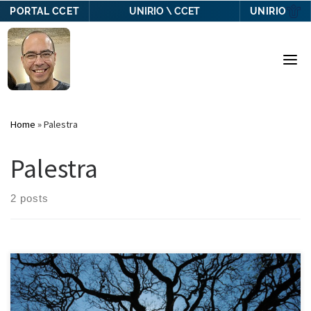
PORTAL CCET
UNIRIO
UNIRIO \ CCET
Skip
to
content
Home
»
Palestra
Palestra
2 posts